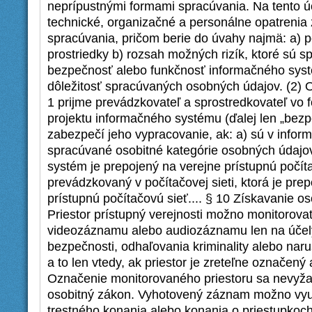
neprípustnými formami spracúvania. Na tento ú
technické, organizačné a personálne opatreni
spracúvania, pričom berie do úvahy najmä: a) p
prostriedky b) rozsah možných rizík, ktoré sú s
bezpečnosť alebo funkčnosť informačného syst
dôležitosť spracúvaných osobných údajov. (2) 
1 prijme prevádzkovateľ a sprostredkovateľ vo
projektu informačného systému (ďalej len „bezp
zabezpečí jeho vypracovanie, ak: a) sú v info
spracúvané osobitné kategórie osobných údajov
systém je prepojený na verejne prístupnú počíta
prevádzkovaný v počítačovej sieti, ktorá je pre
prístupnú počítačovú sieť.... § 10 Získavanie o
Priestor prístupný verejnosti možno monitorov
videozáznamu alebo audiozáznamu len na účely
bezpečnosti, odhaľovania kriminality alebo naru
a to len vtedy, ak priestor je zreteľne označen
Označenie monitorovaného priestoru sa nevyžad
osobitný zákon. Vyhotovený záznam možno využ
trestného konania alebo konania o priestupkoch