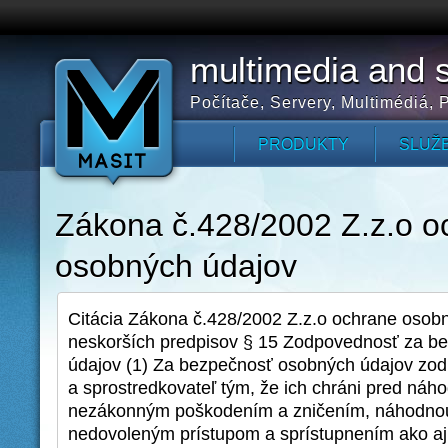
multimedia and s
Počítače, Servery, Multimédiá, P
PRODUKTY
SLUŽ
Zákona č.428/2002 Z.z.o o
osobných údajov
Citácia Zákona č.428/2002 Z.z.o ochrane osobn
neskorších predpisov § 15 Zodpovednosť za b
údajov (1) Za bezpečnosť osobných údajov zo
a sprostredkovateľ tým, že ich chráni pred náh
nezákonným poškodením a zničením, náhodnou
nedovoleným prístupom a sprístupnením ako aj